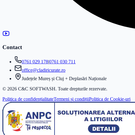
Contact
0761 029 178
|
0761 030 711
office@cladiricurate.ro
Județele Mureș și Cluj + Deplasări Naționale
©
2026
C&C SOFTWASH. Toate drepturile rezervate.
Politica de confidențialitate
Termeni și condiții
Politica de Cookie-uri