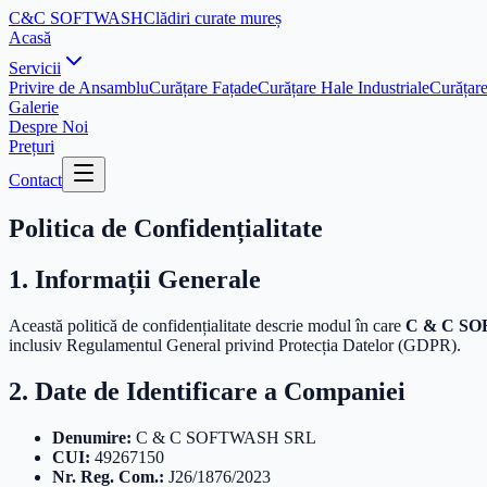
C&C
SOFTWASH
Clădiri curate mureș
Acasă
Servicii
Privire de Ansamblu
Curățare Fațade
Curățare Hale Industriale
Curățar
Galerie
Despre Noi
Prețuri
Contact
Politica de
Confidențialitate
1. Informații Generale
Această politică de confidențialitate descrie modul în care
C & C S
inclusiv Regulamentul General privind Protecția Datelor (GDPR).
2. Date de Identificare a Companiei
Denumire:
C & C SOFTWASH SRL
CUI:
49267150
Nr. Reg. Com.:
J26/1876/2023