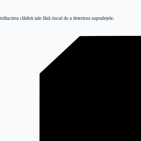
lucirea clădirii tale fără riscul de a deteriora suprafețele.