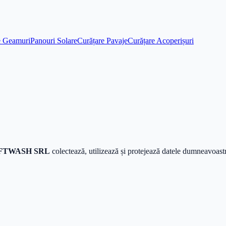
e Geamuri
Panouri Solare
Curățare Pavaje
Curățare Acoperișuri
OFTWASH SRL
colectează, utilizează și protejează datele dumneavoastră