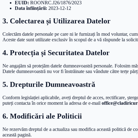
EUID:
ROONRC.J26/1876/2023
Data înființării:
2023-12-12
3. Colectarea și Utilizarea Datelor
Colectăm datele personale pe care ni le furnizați în mod voluntar, cum a
Aceste date sunt utilizate exclusiv în scopul de a vă răspunde la solicităr
4. Protecția și Securitatea Datelor
Ne angajăm să protejăm datele dumneavoastră personale. Folosim măsuri
Datele dumneavoastră nu vor fi înstrăinate sau vândute către terțe părți
5. Drepturile Dumneavoastră
Conform legislației aplicabile, aveți dreptul de acces, rectificare, șterge
puteți contacta în orice moment la adresa de e-mail
office@cladiricur
6. Modificări ale Politicii
Ne rezervăm dreptul de a actualiza sau modifica această politică de con
această pagină.