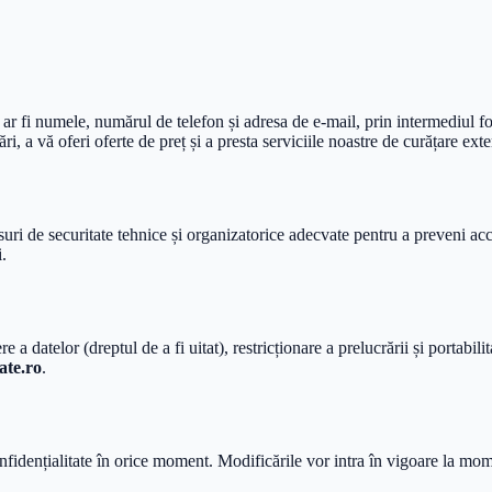
r fi numele, numărul de telefon și adresa de e-mail, prin intermediul for
i, a vă oferi oferte de preț și a presta serviciile noastre de curățare exter
 de securitate tehnice și organizatorice adecvate pentru a preveni acces
.
re a datelor (dreptul de a fi uitat), restricționare a prelucrării și portab
ate.ro
.
fidențialitate în orice moment. Modificările vor intra în vigoare la mom